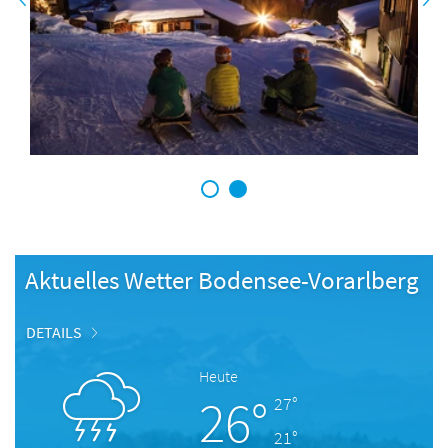
1
2
Aktuelles Wetter Bodensee-Vorarlberg
DETAILS
Heute
26°
27°
21°