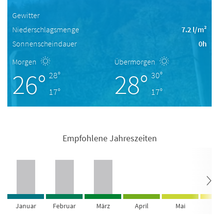
Gewitter
Niederschlagsmenge
7.2 l/m²
Sonnenscheindauer
0h
Morgen
Übermorgen
26°
28°
28°
30°
17°
17°
Empfohlene Jahreszeiten
Januar
Februar
März
April
Mai
Ju