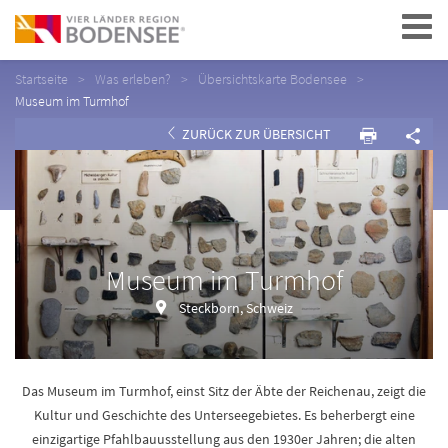
Navigation
Startseite
Was erleben?
Übersichtskarte Bodensee
Museum im Turmhof
ZURÜCK ZUR ÜBERSICHT
Museum im Turmhof
Steckborn, Schweiz
Das Museum im Turmhof, einst Sitz der Äbte der Reichenau, zeigt die
Kultur und Geschichte des Unterseegebietes. Es beherbergt eine
einzigartige Pfahlbauusstellung aus den 1930er Jahren; die alten