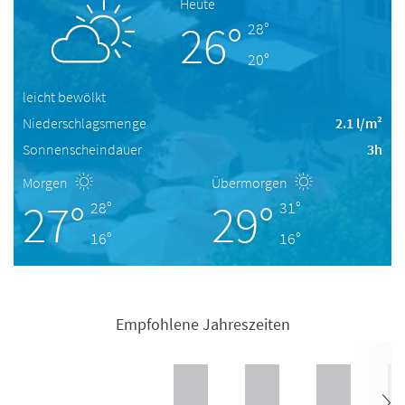
Heute
26°
28°
20°
leicht bewölkt
Niederschlagsmenge
2.1 l/m²
Sonnenscheindauer
3h
Morgen
Übermorgen
27°
29°
28°
31°
16°
16°
Empfohlene Jahreszeiten