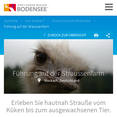
Navigation
Startseite
Was erleben?
Übersichtskarte Bodensee
Führung auf der Straussenfarm
ZURÜCK ZUR ÜBERSICHT
Führung auf der Straussenfarm
Stockach, Deutschland
Erleben Sie hautnah Strauße vom
Küken bis zum ausgewachsenen Tier.