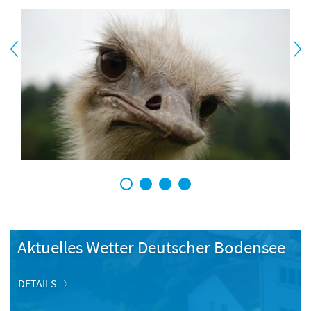
1
2
3
4
Aktuelles Wetter Deutscher Bodensee
DETAILS