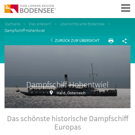
Navigation
Startseite
Was erleben?
Übersichtskarte Bodensee
Dampfschiff Hohentwiel
ZURÜCK ZUR ÜBERSICHT
Dampfschiff Hohentwiel
Hard, Österreich
Das schönste historische Dampfschiff
Europas