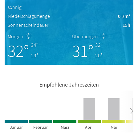
sonnig
Niederschlagsmenge
0 l/m²
Sonnenscheindauer
15h
Morgen
Übermorgen
32°
31°
34°
32°
19°
20°
Empfohlene Jahreszeiten
Januar
Februar
März
April
Mai
Ju