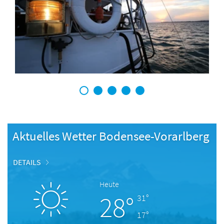
1
2
3
4
5
Aktuelles Wetter Bodensee-Vorarlberg
DETAILS
Heute
28°
31°
17°