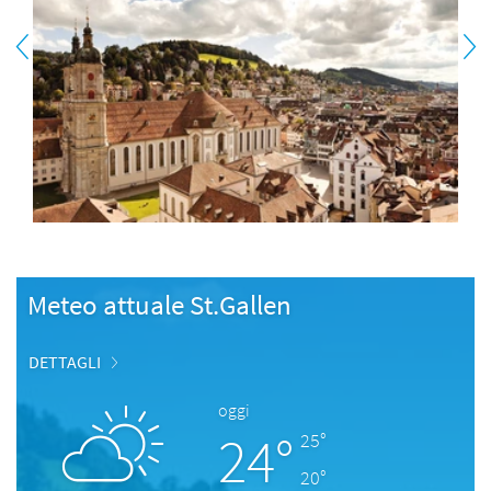
Meteo attuale St.Gallen
DETTAGLI
oggi
24°
25°
20°