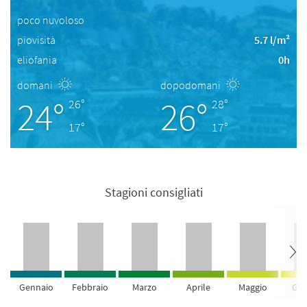
poco nuvoloso
piovisità
5.7 l/m²
eliofania
0h
domani
dopodomani
24°
26°
26°
28°
17°
17°
Stagioni consigliati
Gennaio
Febbraio
Marzo
Aprile
Maggio
Giu