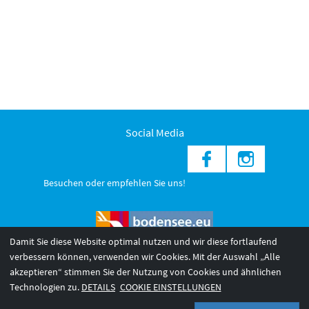
Social Media
Besuchen oder empfehlen Sie uns!
Damit Sie diese Website optimal nutzen und wir diese fortlaufend
verbessern können, verwenden wir Cookies. Mit der Auswahl „Alle
akzeptieren“ stimmen Sie der Nutzung von Cookies und ähnlichen
© 2026 Internationale Bodensee Tourismus GmbH
3
Technologien zu.
DETAILS
COOKIE EINSTELLUNGEN
AGB 2025/26
Impressum
Barrierefreiheit