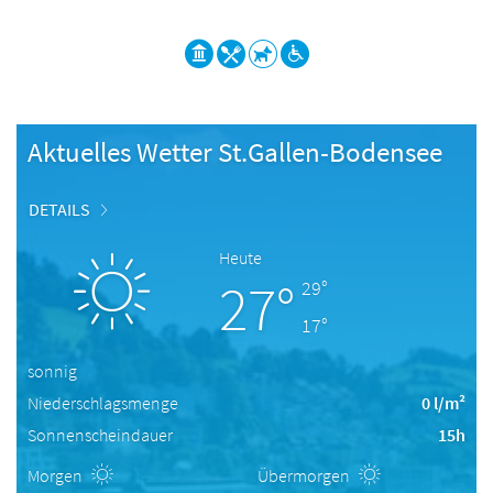
Aktuelles Wetter St.Gallen-Bodensee
DETAILS
Heute
27°
29°
17°
sonnig
Niederschlagsmenge
0 l/m²
Sonnenscheindauer
15h
Morgen
Übermorgen