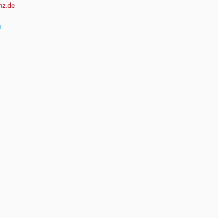
nz.de
N