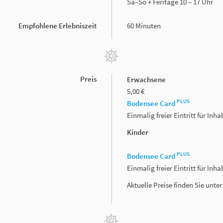
Sa–So + Feritage 10 – 17 Uhr
Empfohlene Erlebniszeit
60 Minuten
Preis
Erwachsene
5,00 €
PLUS
Bodensee Card
Einmalig freier Eintritt für In
Kinder
PLUS
Bodensee Card
Einmalig freier Eintritt für In
Aktuelle Preise finden Sie unte