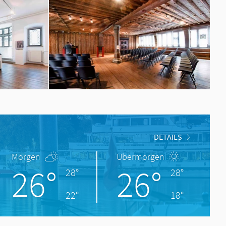
DETAILS
Morgen
Übermorgen
26°
26°
28°
28°
22°
18°