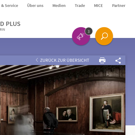
o & Service
Über uns
Medien
Trade
MICE
Partner
D PLUS
ERIN
3
ZURÜCK ZUR ÜBERSICHT