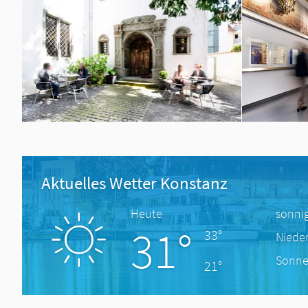
Aktuelles Wetter Konstanz
Heute
sonni
31°
33°
Niede
Sonne
21°