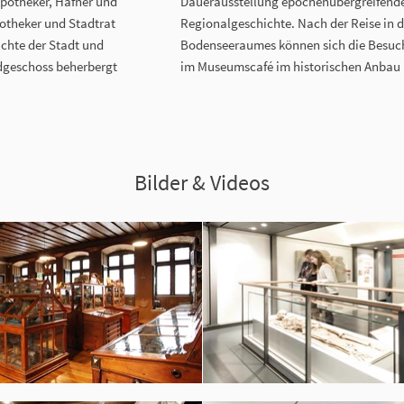
Apotheker, Hafner und
Dauerausstellung epochenübergreifende
potheker und Stadtrat
Regionalgeschichte. Nach der Reise in 
chte der Stadt und
Bodenseeraumes können sich die Besuch
rdgeschoss beherbergt
im Museumscafé im historischen Anbau
Bilder & Videos