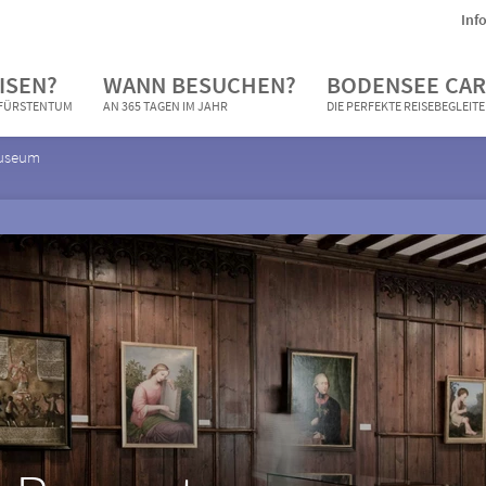
Inf
ISEN?
WANN BESUCHEN?
BODENSEE CAR
N FÜRSTENTUM
AN 365 TAGEN IM JAHR
DIE PERFEKTE REISEBEGLEIT
useum