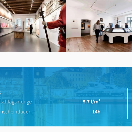
g
rschlagsmenge
5.7 l/m²
nscheindauer
14h