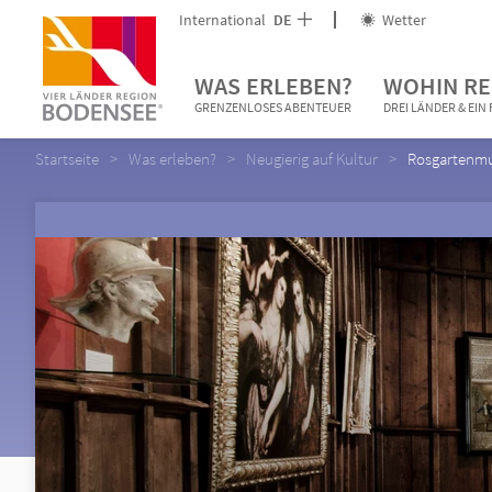
International
DE
Wetter
WAS ERLEBEN?
WOHIN RE
GRENZENLOSES ABENTEUER
DREI LÄNDER & EI
Startseite
Was erleben?
Neugierig auf Kultur
Rosgartenm