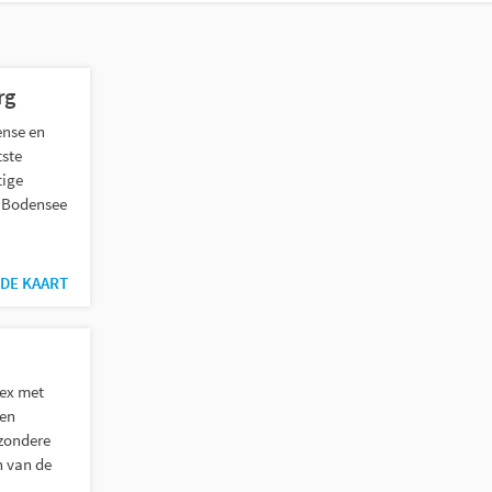
trefwoord
rg
ense en
tste
tige
e Bodensee
DE KAART
ex met
een
jzondere
n van de