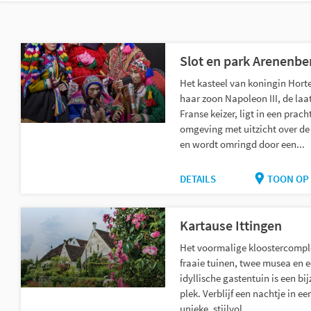
Slot en park Arenenbe
Het kasteel van koningin Hort
haar zoon Napoleon III, de laa
Franse keizer, ligt in een prach
omgeving met uitzicht over d
en wordt omringd door een...
DETAILS
TOON OP 
Kartause Ittingen
Het voormalige kloostercompl
fraaie tuinen, twee musea en 
idyllische gastentuin is een bi
plek. Verblijf een nachtje in ee
unieke, stijlvol...