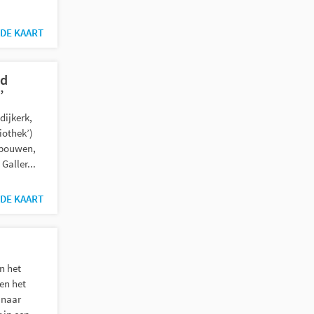
DE KAART
ed
’
dijkerk,
iothek’)
ebouwen,
Galler...
DE KAART
m
n het
 en het
 naar