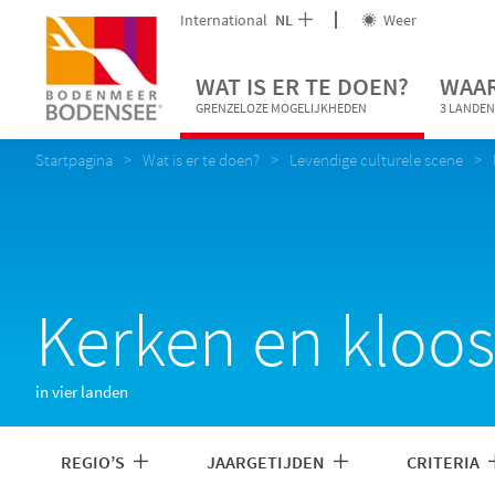
International
NL
Weer
WAT IS ER TE DOEN?
WAAR
GRENZELOZE MOGELIJKHEDEN
3 LANDEN
Startpagina
Wat is er te doen?
Levendige culturele scene
Kerken en kloost
in vier landen
REGIO’S
JAARGETIJDEN
CRITERIA