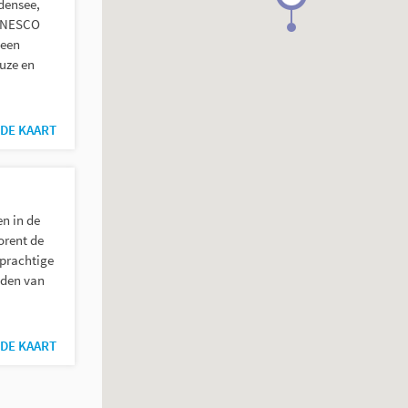
densee,
 UNESCO
 een
euze en
DE KAART
n in de
orent de
 prachtige
eden van
DE KAART