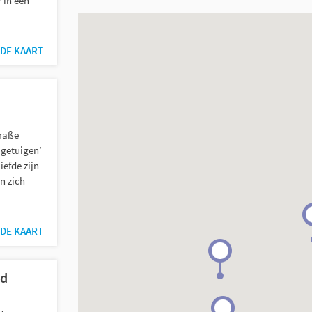
 in een
DE KAART
raße
 ‘getuigen’
iefde zijn
n zich
DE KAART
ed