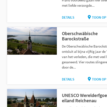
Frans voorbeeld gaan hier over
met liefde verzorgde...
DETAILS
TOON OP 
Oberschwäbische
Barockstraße
De Oberschwäbische Barockst
ontsluit al bijna vijftig jaar de
van het verleden, die met veel l
gesaneerd. Vier routes slingere
door de...
DETAILS
TOON OP 
UNESCO Werelderfgo
eiland Reichenau