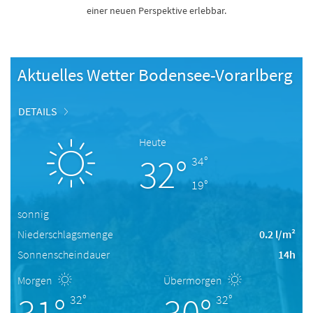
einer neuen Perspektive erlebbar.
Aktuelles Wetter Bodensee-Vorarlberg
DETAILS
Heute
32°
34°
19°
sonnig
Niederschlagsmenge
0.2 l/m²
Sonnenscheindauer
14h
Morgen
Übermorgen
31°
30°
32°
32°