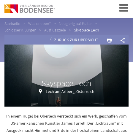
Navigation
Startseite
Was erleben?
Neugierig auf Kultur
Schlösser & Burgen
Ausflugsziele
Skyspace Lech
ZURÜCK ZUR ÜBERSICHT
Skyspace Lech
Lech am Arlberg, Österreich
In einem Hügel bei Oberlech versteckt sich ein Werk, geschaffen vom
US-amerikanischen Künstler James Turrell. Der „Lichtraum“ mit
Ausguck macht Himmel und Erde in der hochalpinen Landschaft aus