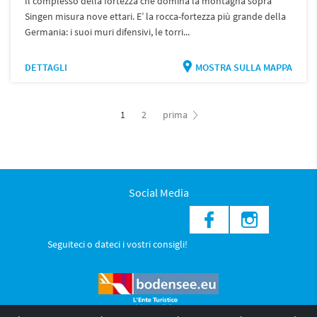
Il complesso della fortezza che domina la montagna sopra
Singen misura nove ettari. E’ la rocca-fortezza più grande della
Germania: i suoi muri difensivi, le torri...
DETTAGLI
MOSTRA SULLA MAPPA
1
2
prima
Social Media
Seguiteci o dateci i vostri consigli!