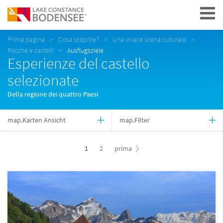
Navigation
Prima pagina
Cosa scoprire?
Una vivace scena culturale
Rocche e castelli
Ausflugsziele
Esperienze del castello
selezionate
Della regione dei quattro Paesi
map.Karten Ansicht
map.Filter
1
2
prima