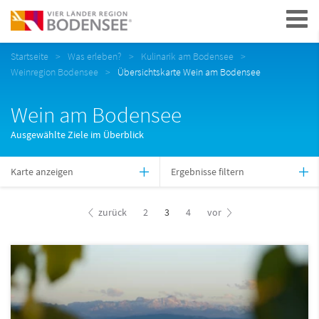
Navigation
Startseite
Was erleben?
Kulinarik am Bodensee
Weinregion Bodensee
Übersichtskarte Wein am Bodensee
Wein am Bodensee
Ausgewählte Ziele im Überblick
Karte anzeigen
Ergebnisse filtern
zurück
2
3
4
vor