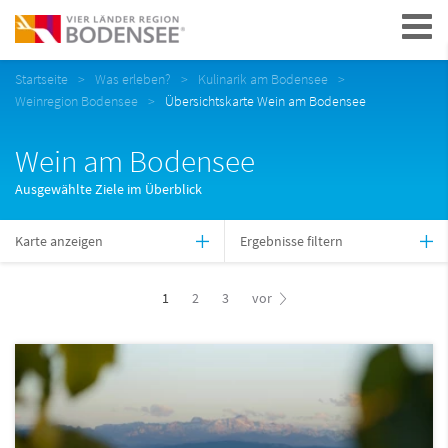
Navigation
Startseite
Was erleben?
Kulinarik am Bodensee
Weinregion Bodensee
Übersichtskarte Wein am Bodensee
Wein am Bodensee
Ausgewählte Ziele im Überblick
Karte anzeigen
Ergebnisse filtern
1
2
3
vor