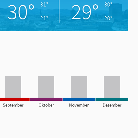
30°
29°
31°
30°
21°
20°
September
Oktober
November
Dezember