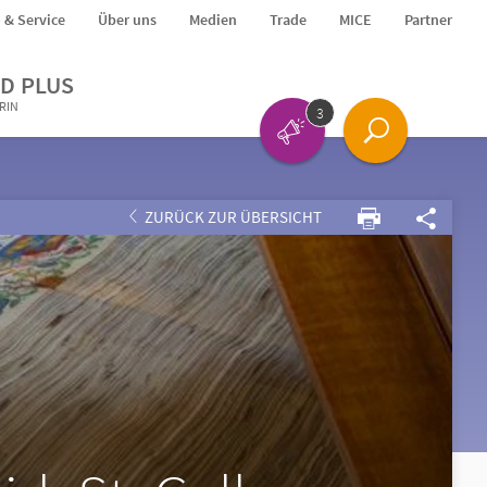
o & Service
Über uns
Medien
Trade
MICE
Partner
D PLUS
ERIN
3
ZURÜCK ZUR ÜBERSICHT