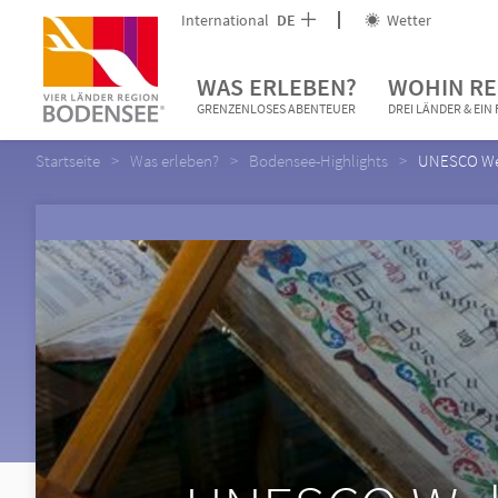
International
DE
Wetter
WAS ERLEBEN?
WOHIN RE
GRENZENLOSES ABENTEUER
DREI LÄNDER & EI
Startseite
Was erleben?
Bodensee-Highlights
UNESCO Welt