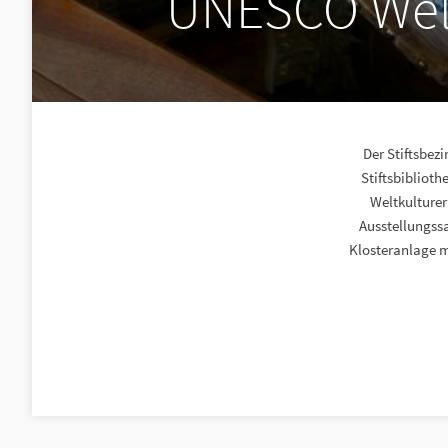
UNESCO Weltk
Der Stiftsbezi
Stiftsbibliot
Weltkulturer
Ausstellungss
Klosteranlage m