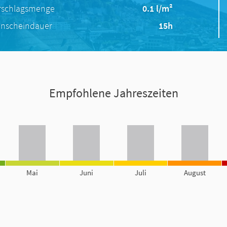
rschlagsmenge
0.1 l/m²
nscheindauer
15h
Empfohlene Jahreszeiten
Mai
Juni
Juli
August