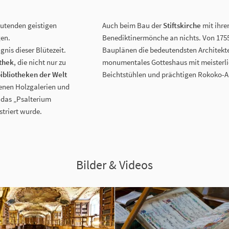
utenden geistigen
Auch beim Bau der
Stiftskirche
mit ihre
en.
Benediktinermönche an nichts. Von 1755
nis dieser Blütezeit.
Bauplänen die bedeutendsten Architekte
othek
, die nicht nur zu
monumentales Gotteshaus mit meisterlic
ibliotheken der Welt
Beichtstühlen und prächtigen Rokoko-A
enen Holzgalerien und
 das „Psalterium
striert wurde.
Bilder & Videos