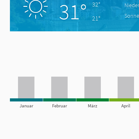
31°
32°
Niede
Sonne
21°
Januar
Februar
März
April