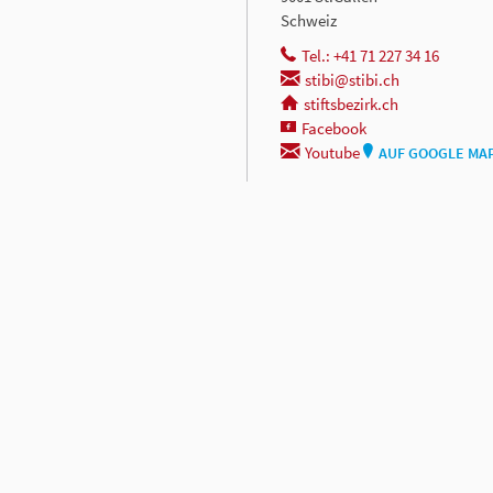
Schweiz
Tel.: +41 71 227 34 16
stibi@stibi.ch
stiftsbezirk.ch
Facebook
Youtube
AUF GOOGLE MA