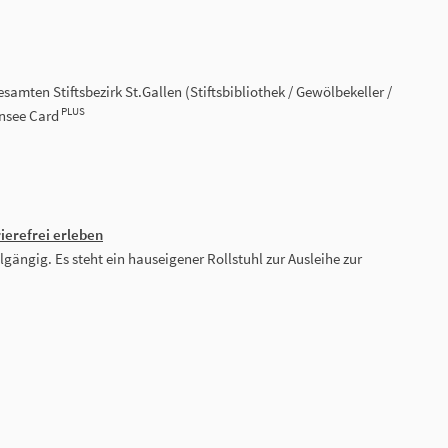
gesamten Stiftsbezirk St.Gallen (Stiftsbibliothek / Gewölbekeller /
PLUS
ensee Card
rierefrei erleben
hlgängig. Es steht ein hauseigener Rollstuhl zur Ausleihe zur