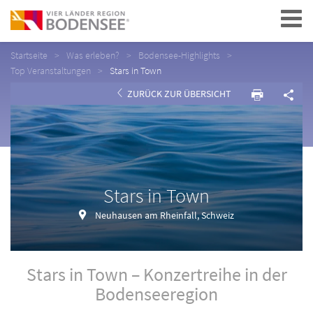
Navigation
Startseite
Was erleben?
Bodensee-Highlights
Top Veranstaltungen
Stars in Town
ZURÜCK ZUR ÜBERSICHT
Stars in Town
Neuhausen am Rheinfall, Schweiz
Stars in Town – Konzertreihe in der
Bodenseeregion