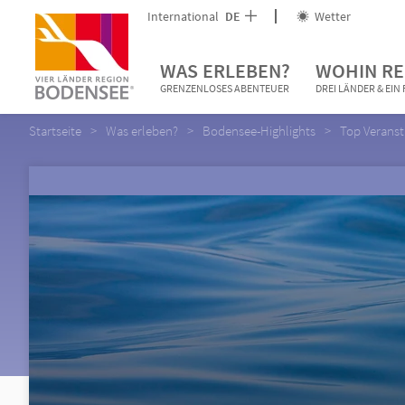
International
DE
Wetter
WAS ERLEBEN?
WOHIN RE
GRENZENLOSES ABENTEUER
DREI LÄNDER & EI
Startseite
Was erleben?
Bodensee-Highlights
Top Verans