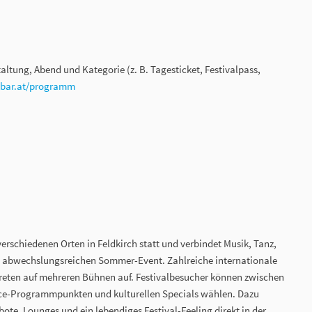
taltung, Abend und Kategorie (z. B. Tagesticket, Festivalpass,
lbar.at/programm
verschiedenen Orten in Feldkirch statt und verbindet Musik, Tanz,
m abwechslungsreichen Sommer-Event. Zahlreiche internationale
treten auf mehreren Bühnen auf. Festivalbesucher können zwischen
ce-Programmpunkten und kulturellen Specials wählen. Dazu
e, Lounges und ein lebendiges Festival-Feeling direkt in der