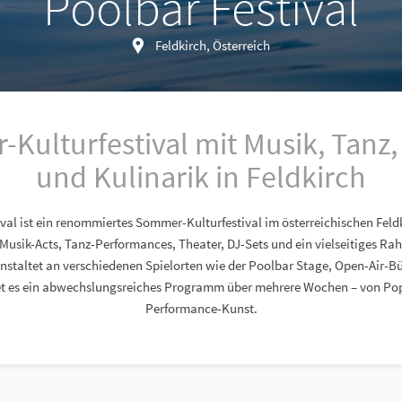
Poolbar Festival
Feldkirch, Österreich
Kulturfestival mit Musik, Tanz,
und Kulinarik in Feldkirch
val ist ein renommiertes Sommer-Kulturfestival im österreichischen Feldk
 Musik-Acts, Tanz-Performances, Theater, DJ-Sets und ein vielseitiges
nstaltet an verschiedenen Spielorten wie der Poolbar Stage, Open-Air-
et es ein abwechslungsreiches Programm über mehrere Wochen – von Pop
Performance-Kunst.