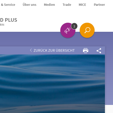
o & Service
Über uns
Medien
Trade
MICE
Partner
D PLUS
ERIN
3
ZURÜCK ZUR ÜBERSICHT