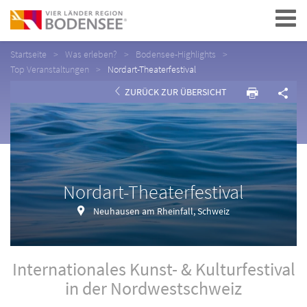
Navigation
Startseite
Was erleben?
Bodensee-Highlights
Top Veranstaltungen
Nordart-Theaterfestival
ZURÜCK ZUR ÜBERSICHT
Nordart-Theaterfestival
Neuhausen am Rheinfall, Schweiz
Internationales Kunst- & Kulturfestival
in der Nordwestschweiz