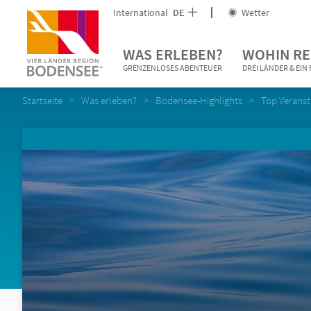
International
DE
Wetter
WAS ERLEBEN?
WOHIN RE
GRENZENLOSES ABENTEUER
DREI LÄNDER & EI
Startseite
Was erleben?
Bodensee-Highlights
Top Verans