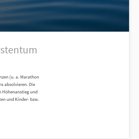
rstentum
nzen (u. a. Marathon
s absolvieren. Die
 m Höhenanstieg und
ten und Kinder- bzw.