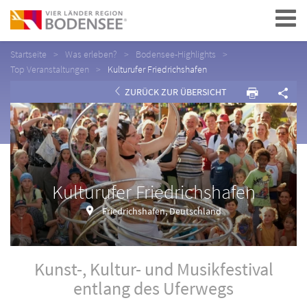
Navigation
Startseite
Was erleben?
Bodensee-Highlights
Top Veranstaltungen
Kulturufer Friedrichshafen
ZURÜCK ZUR ÜBERSICHT
Kulturufer Friedrichshafen
Friedrichshafen, Deutschland
Kunst-, Kultur- und Musikfestival
entlang des Uferwegs