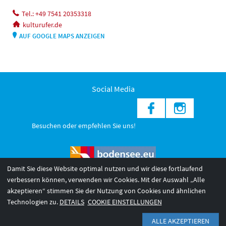
Tel.: +49 7541 20353318
kulturufer.de
AUF GOOGLE MAPS ANZEIGEN
Social Media
Besuchen oder empfehlen Sie uns!
Damit Sie diese Website optimal nutzen und wir diese fortlaufend
verbessern können, verwenden wir Cookies. Mit der Auswahl „Alle
akzeptieren“ stimmen Sie der Nutzung von Cookies und ähnlichen
© 2026 Internationale Bodensee Tourismus GmbH
3
Technologien zu.
DETAILS
COOKIE EINSTELLUNGEN
AGB 2025/26
Impressum
Barrierefreiheit
ALLE AKZEPTIEREN
Datenschutzerklärung