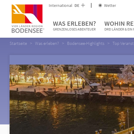
International
DE
Wetter
WAS ERLEBEN?
WOHIN RE
GRENZENLOSES ABENTEUER
DREI LÄNDER & EI
Startseite
Was erleben?
Bodensee-Highlights
Top Verans