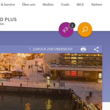
o & Service
Über uns
Medien
Trade
MICE
Partner
D PLUS
ERIN
3
ZURÜCK ZUR ÜBERSICHT