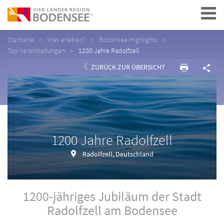
Navigation
Startseite
Was erleben?
Bodensee-Highlights
Top Veranstaltungen
1200 Jahre Radolfzell
ZURÜCK ZUR ÜBERSICHT
1200 Jahre Radolfzell
Radolfzell, Deutschland
1200-jähriges Jubiläum der Stadt
Radolfzell am Bodensee