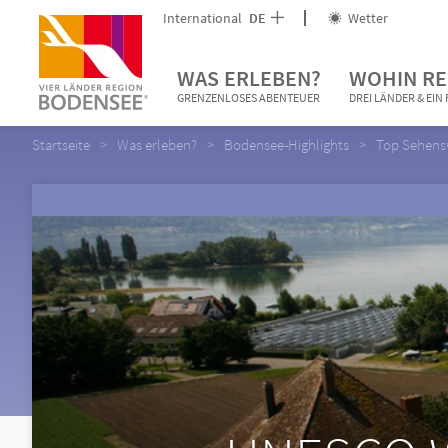
International
DE
Wetter
WAS ERLEBEN?
WOHIN RE
GRENZENLOSES ABENTEUER
DREI LÄNDER & EI
Startseite
Was erleben?
Bodensee-Highlights
Top Sehens