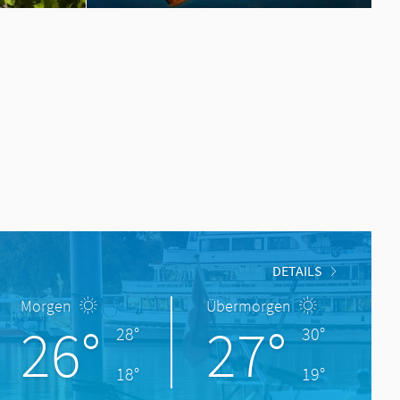
DETAILS
Morgen
Übermorgen
26°
27°
28°
30°
18°
19°