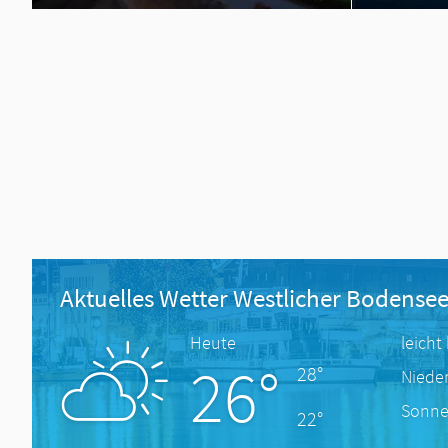
Aktuelles Wetter Westlicher Bodense
Heute
leicht
26°
28°
Niede
Sonne
22°