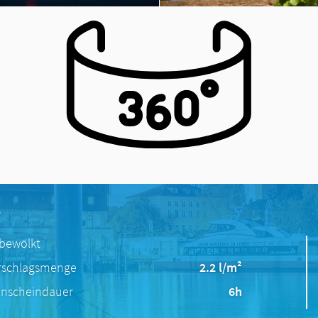
e
 bewölkt
rschlagsmenge
2.2 l/m²
nscheindauer
6h