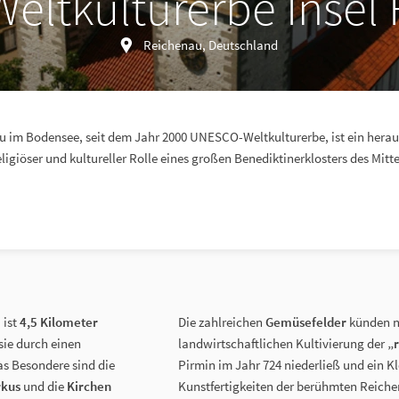
ltkulturerbe Insel
Reichenau, Deutschland
au im Bodensee, seit dem Jahr 2000 UNESCO-Weltkulturerbe, ist ein hera
ligiöser und kultureller Rolle eines großen Benediktinerklosters des Mitte
ist
4,5 Kilometer
Die zahlreichen
Gemüsefelder
künden no
 sie durch einen
landwirtschaftlichen Kultivierung der
„
s Besondere sind die
Pirmin im Jahr 724 niederließ und ein Klo
rkus
und die
Kirchen
Kunstfertigkeiten der berühmten Reich