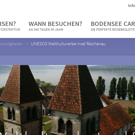
Inf
ISEN?
WANN BESUCHEN?
BODENSEE CAR
N FÜRSTENTUM
AN 365 TAGEN IM JAHR
DIE PERFEKTE REISEBEGLEIT
würdigkeiten
UNESCO Weltkulturerbe Insel Reichenau