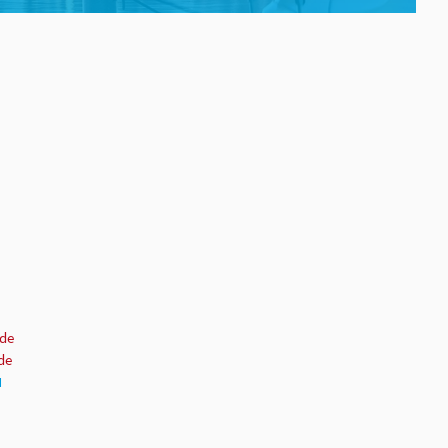
.de
de
N