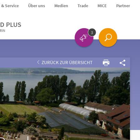
o & Service
Über uns
Medien
Trade
MICE
Partner
D PLUS
ERIN
3
ZURÜCK ZUR ÜBERSICHT