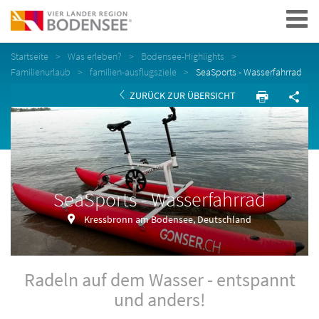
Navigation
Startseite
Was erleben?
Bodensee-Highlights
Familienurlaub
familien-ausflugsziele
SeaSports - Wasserfahrrad
ZURÜCK ZUR ÜBERSICHT
SeaSports - Wasserfahrrad
Kressbronn am Bodensee, Deutschland
Radeln auf dem Wasser - entspannt
und anders!