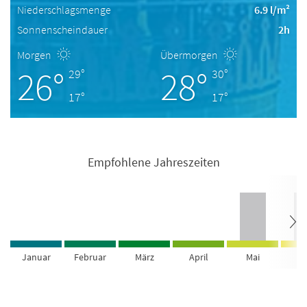
Niederschlagsmenge
6.9 l/m²
Sonnenscheindauer
2h
Morgen
Übermorgen
26°
28°
29°
30°
17°
17°
Empfohlene Jahreszeiten
Januar
Februar
März
April
Mai
Ju