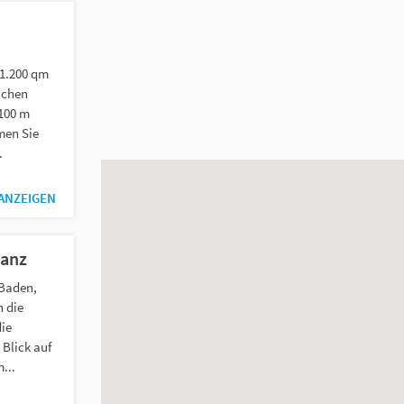
 1.200 qm
ichen
 100 m
men Sie
.
 ANZEIGEN
tanz
 Baden,
 die
ie
Blick auf
...