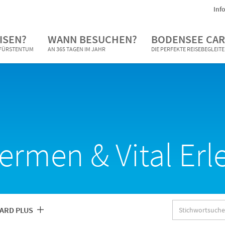
Inf
ISEN?
WANN BESUCHEN?
BODENSEE CAR
N FÜRSTENTUM
AN 365 TAGEN IM JAHR
DIE PERFEKTE REISEBEGLEIT
rmen & Vital Erl
Stichwortsuche
ARD PLUS