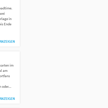
badtime.
zwei
rlage in
bis Ende
 ANZEIGEN
 warten im
al am
ortfans
oder...
 ANZEIGEN