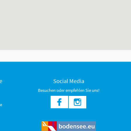
e
Social Media
Besuchen oder empfehlen Sie uns!
e