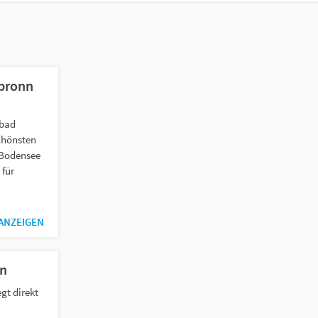
bronn
dbad
schönsten
 Bodensee
 für
 ANZEIGEN
n
gt direkt