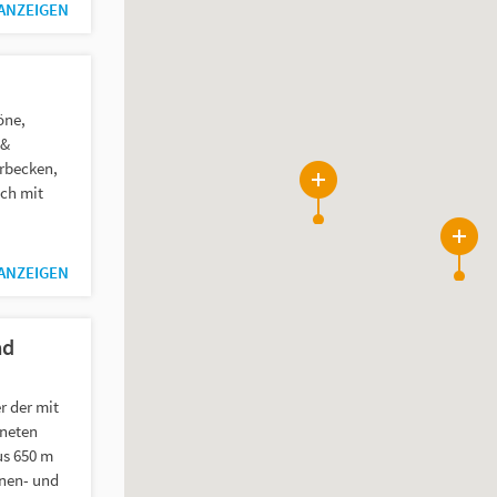
 ANZEIGEN
öne,
 &
rbecken,
ch mit
4
3
 ANZEIGEN
ad
r der mit
hneten
us 650 m
nnen- und