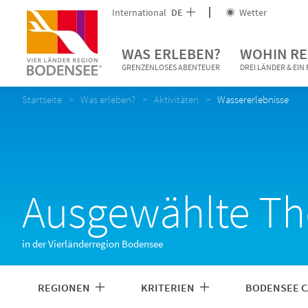
International
DE
Wetter
WAS ERLEBEN?
WOHIN RE
GRENZENLOSES ABENTEUER
DREI LÄNDER & EI
Startseite
Was erleben?
Aktivitäten
Wassererlebnisse
Ausgewählte The
in der Vierländerregion Bodensee
REGIONEN
KRITERIEN
BODENSEE C