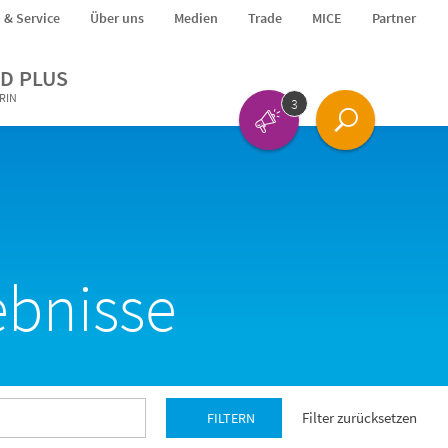
o & Service
Über uns
Medien
Trade
MICE
Partner
D PLUS
ERIN
3
ebnisse
Filter zurücksetzen
FILTERN