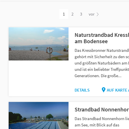
1
2
3
vor
Naturstrandbad Kress
am Bodensee
Das Kressbronner Naturstran
gehört mit Sicherheit zu den 
und größten Naturbädern am
und ist ein beliebter Treffpunkt
Generationen. Die große...
DETAILS
AUF KARTE
Strandbad Nonnenhor
Das Strandbad Nonnenhorn lie
am See, mit Blick auf das