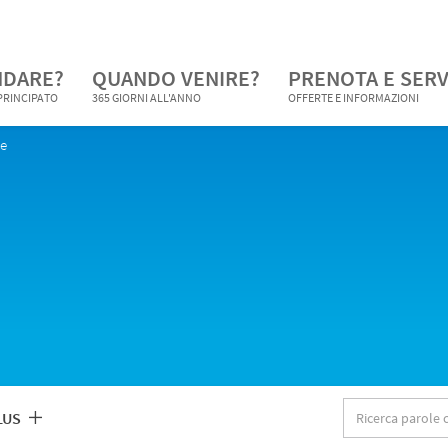
NDARE?
QUANDO VENIRE?
PRENOTA E SERV
 PRINCIPATO
365 GIORNI ALL'ANNO
OFFERTE E INFORMAZIONI
he
Ricerca
LUS
parole