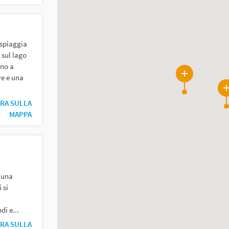
 spiaggia
 sul lago
ono a
re e una
3
2
RA SULLA
MAPPA
e una
 si
di e...
RA SULLA