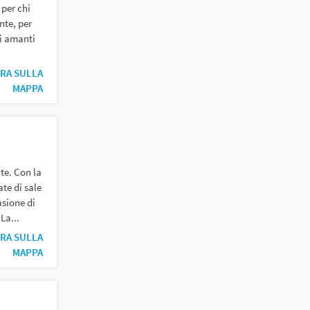
 per chi
nte, per
li amanti
RA SULLA
MAPPA
te. Con la
ate di sale
asione di
La...
RA SULLA
MAPPA