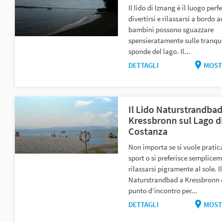
Il lido di Iznang è il luogo perf
divertirsi e rilassarsi a bordo a
bambini possono sguazzare
spensieratamente sulle tranqui
sponde del lago. Il...
DETTAGLI
MOST
Il Lido Naturstrandbad
Kressbronn sul Lago d
Costanza
Non importa se si vuole pratic
sport o si preferisce semplice
rilassarsi pigramente al sole. Il
Naturstrandbad a Kressbronn 
punto d’incontro per...
DETTAGLI
MOST