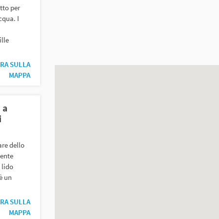
etto per
cqua. I
lle
RA SULLA
MAPPA
 a
i
are dello
mente
 lido
è un
RA SULLA
MAPPA