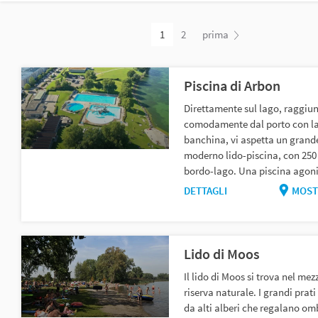
1
2
prima
Piscina di Arbon
Direttamente sul lago, raggiun
comodamente dal porto con l
banchina, vi aspetta un grand
moderno lido-piscina, con 250 
bordo-lago. Una piscina agonis
DETTAGLI
MOST
Lido di Moos
Il lido di Moos si trova nel mez
riserva naturale. I grandi prati
da alti alberi che regalano omb