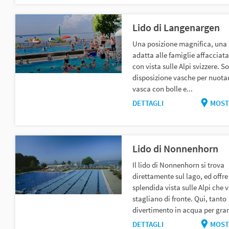
Lido di Langenargen
Una posizione magnifica, una
adatta alle famiglie affacciata
con vista sulle Alpi svizzere. S
disposizione vasche per nuota
vasca con bolle e...
DETTAGLI
MOST
Lido di Nonnenhorn
Il lido di Nonnenhorn si trova
direttamente sul lago, ed offr
splendida vista sulle Alpi che vi
stagliano di fronte. Qui, tanto
divertimento in acqua per gran
DETTAGLI
MOST