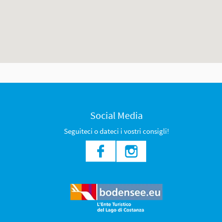
Social Media
Seguiteci o dateci i vostri consigli!