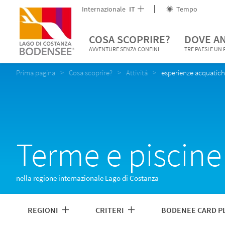
Internazionale
IT
Tempo
COSA SCOPRIRE?
DOVE A
AVVENTURE SENZA CONFINI
TRE PAESI E UN
Prima pagina
Cosa scoprire?
Attività
esperienze acquatic
Terme e piscine
nella regione internazionale Lago di Costanza
REGIONI
CRITERI
BODENEE CARD P