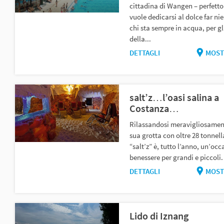
cittadina di Wangen – perfetto
vuole dedicarsi al dolce far nie
chi sta sempre in acqua, per g
della...
DETTAGLI
MOST
salt’z…l’oasi salina a
Costanza…
Rilassandosi meravigliosamen
sua grotta con oltre 28 tonnell
“salt’z” è, tutto l’anno, un’occ
benessere per grandi e piccoli. 
DETTAGLI
MOST
Lido di Iznang