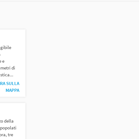
chiave
gibile
a
e e
metri di
tica...
RA SULLA
MAPPA
zo della
 popolati
ra, tre