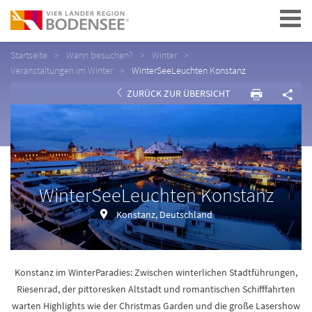
Navigation
Startseite
Wann besuchen?
Winter
Veranstaltungen im Winter
WinterSeeLeuchten Konstanz
ZURÜCK ZUR ÜBERSICHT
WinterSeeLeuchten Konstanz
Konstanz, Deutschland
Konstanz im WinterParadies: Zwischen winterlichen Stadtführungen,
Riesenrad, der pittoresken Altstadt und romantischen Schifffahrten
warten Highlights wie der Christmas Garden und die große Lasershow