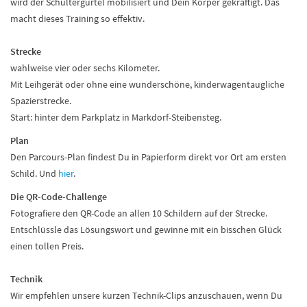
wird der Schultergürtel mobilisiert und Dein Körper gekräftigt. Das
macht dieses Training so effektiv.
Strecke
wahlweise vier oder sechs Kilometer.
Mit Leihgerät oder ohne eine wunderschöne, kinderwagentaugliche
Spazierstrecke.
Start: hinter dem Parkplatz in Markdorf-Steibensteg.
Plan
Den Parcours-Plan findest Du in Papierform direkt vor Ort am ersten
Schild. Und
hier
.
Die QR-Code-Challenge
Fotografiere den QR-Code an allen 10 Schildern auf der Strecke.
Entschlüssle das Lösungswort und gewinne mit ein bisschen Glück
einen tollen Preis.
Technik
Wir empfehlen unsere kurzen Technik-Clips anzuschauen, wenn Du