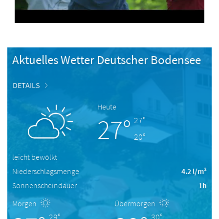
Aktuelles Wetter Deutscher Bodensee
DETAILS
Heute
27°
27°
20°
leicht bewölkt
Niederschlagsmenge
4.2 l/m²
Sonnenscheindauer
1h
Morgen
Übermorgen
29°
30°