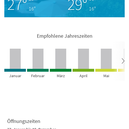
27°
29°
16°
16°
Empfohlene Jahreszeiten
Januar
Februar
März
April
Mai
Ju
Öffnungszeiten