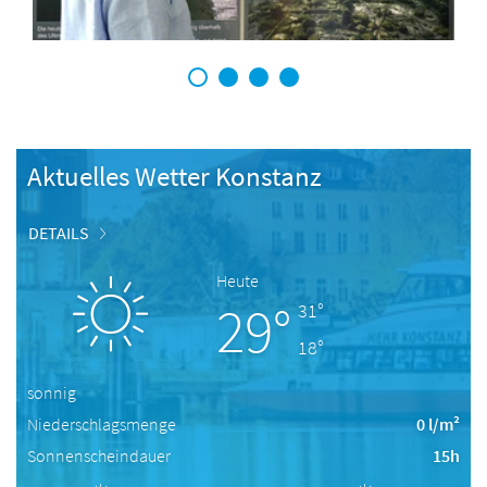
1
2
3
4
Aktuelles Wetter Konstanz
DETAILS
Heute
29°
31°
18°
sonnig
Niederschlagsmenge
0 l/m²
Sonnenscheindauer
15h