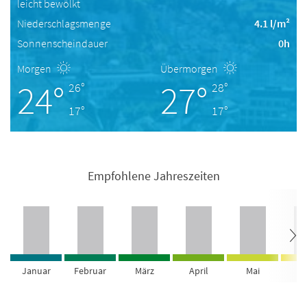
leicht bewölkt
Niederschlagsmenge
4.1 l/m²
Sonnenscheindauer
0h
Morgen
Übermorgen
24°
27°
26°
28°
17°
17°
Empfohlene Jahreszeiten
Januar
Februar
März
April
Mai
Ju