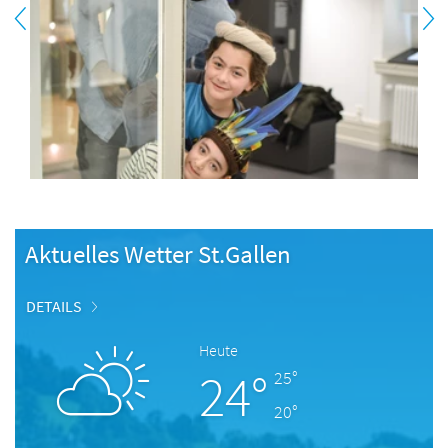
Aktuelles Wetter St.Gallen
DETAILS
Heute
24°
25°
20°