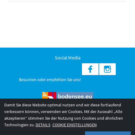
Social Media
Besuchen oder empfehlen Sie uns!
Damit Sie diese Website optimal nutzen und wir diese fortlaufend
verbessern können, verwenden wir Cookies. Mit der Auswahl „Alle
akzeptieren“ stimmen Sie der Nutzung von Cookies und ähnlichen
© 2026 Internationale Bodensee Tourismus GmbH
3
Technologien zu.
DETAILS
COOKIE EINSTELLUNGEN
AGB 2025/26
Impressum
Barrierefreiheit