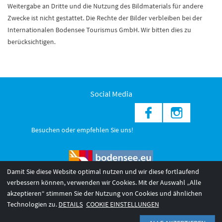
Weitergabe an Dritte und die Nutzung des Bildmaterials für andere
Zwecke ist nicht gestattet. Die Rechte der Bilder verbleiben bei der
Internationalen Bodensee Tourismus GmbH. Wir bitten dies zu
berücksichtigen.
Social Media
Besuchen oder empfehlen Sie uns!
Damit Sie diese Website optimal nutzen und wir diese fortlaufend
verbessern können, verwenden wir Cookies. Mit der Auswahl „Alle
akzeptieren“ stimmen Sie der Nutzung von Cookies und ähnlichen
© 2026 Internationale Bodensee Tourismus GmbH
3
Technologien zu.
DETAILS
COOKIE EINSTELLUNGEN
AGB 2025/26
Impressum
Barrierefreiheit