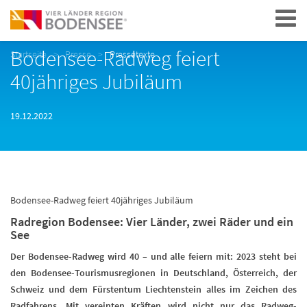
Navigation
Bodensee-Radweg feiert
Startseite
Presse
Pressetexte
40jähriges Jubiläum
19.12.2022
Bodensee-Radweg feiert 40jähriges Jubiläum
Radregion Bodensee: Vier Länder, zwei Räder und ein
See
Der Bodensee-Radweg wird 40 – und alle feiern mit: 2023 steht bei
den Bodensee-Tourismusregionen in Deutschland, Österreich, der
Schweiz und dem Fürstentum Liechtenstein alles im Zeichen des
Radfahrens. Mit vereinten Kräften wird nicht nur das Radweg-