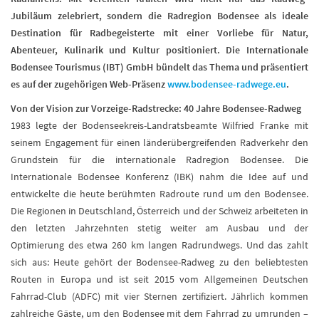
Jubiläum zelebriert, sondern die Radregion Bodensee als ideale
Destination für Radbegeisterte mit einer Vorliebe für Natur,
Abenteuer, Kulinarik und Kultur positioniert. Die Internationale
Bodensee Tourismus (IBT) GmbH bündelt das Thema und präsentiert
es auf der zugehörigen Web-Präsenz
www.bodensee-radwege.eu
.
Von der Vision zur Vorzeige-Radstrecke: 40 Jahre Bodensee-Radweg
1983 legte der Bodenseekreis-Landratsbeamte Wilfried Franke mit
seinem Engagement für einen länderübergreifenden Radverkehr den
Grundstein für die internationale Radregion Bodensee. Die
Internationale Bodensee Konferenz (IBK) nahm die Idee auf und
entwickelte die heute berühmten Radroute rund um den Bodensee.
Die Regionen in Deutschland, Österreich und der Schweiz arbeiteten in
den letzten Jahrzehnten stetig weiter am Ausbau und der
Optimierung des etwa 260 km langen Radrundwegs. Und das zahlt
sich aus: Heute gehört der Bodensee-Radweg zu den beliebtesten
Routen in Europa und ist seit 2015 vom Allgemeinen Deutschen
Fahrrad-Club (ADFC) mit vier Sternen zertifiziert. Jährlich kommen
zahlreiche Gäste, um den Bodensee mit dem Fahrrad zu umrunden –