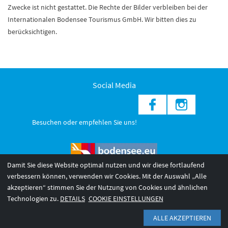
Zwecke ist nicht gestattet. Die Rechte der Bilder verbleiben bei der
Internationalen Bodensee Tourismus GmbH. Wir bitten dies zu
berücksichtigen.
Social Media
Besuchen oder empfehlen Sie uns!
Damit Sie diese Website optimal nutzen und wir diese fortlaufend
verbessern können, verwenden wir Cookies. Mit der Auswahl „Alle
akzeptieren“ stimmen Sie der Nutzung von Cookies und ähnlichen
© 2026 Internationale Bodensee Tourismus GmbH
3
Technologien zu.
DETAILS
COOKIE EINSTELLUNGEN
AGB 2025/26
Impressum
Barrierefreiheit
ALLE AKZEPTIEREN
Datenschutzerklärung