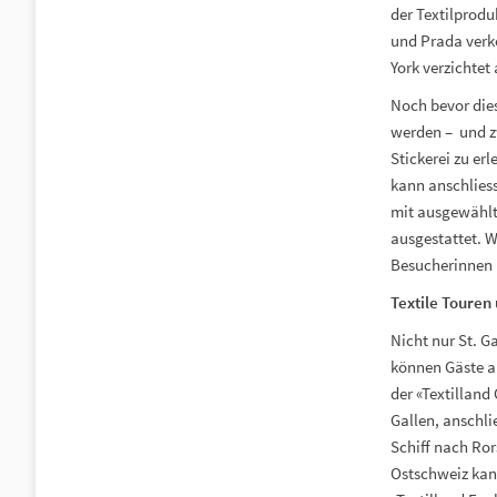
der Textilprodu
und Prada verk
York verzichtet 
Noch bevor dies
werden – und zw
Stickerei zu e
kann anschlies
mit ausgewählte
ausgestattet. W
Besucherinnen 
Textile Touren
Nicht nur St. G
können Gäste au
der «Textilland
Gallen, anschl
Schiff nach Ro
Ostschweiz kan