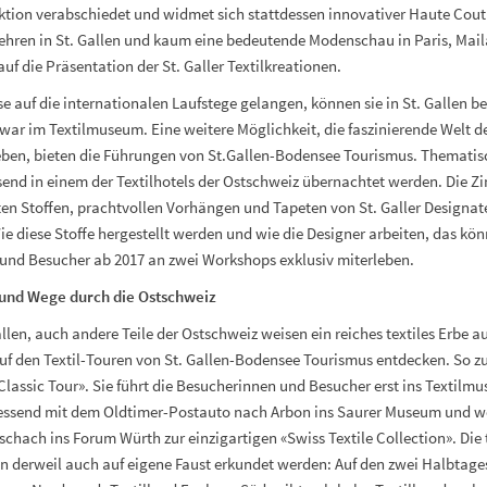
ktion verabschiedet und widmet sich stattdessen innovativer Haute Coutu
ehren in St. Gallen und kaum eine bedeutende Modenschau in Paris, Mai
auf die Präsentation der St. Galler Textilkreationen.
e auf die internationalen Laufstege gelangen, können sie in St. Gallen 
ar im Textilmuseum. Eine weitere Möglichkeit, die faszinierende Welt der
rleben, bieten die Führungen von St.Gallen-Bodensee Tourismus. Themati
send in einem der Textilhotels der Ostschweiz übernachtet werden. Die 
n Stoffen, prachtvollen Vorhängen und Tapeten von St. Galler Designate
ie diese Stoffe hergestellt werden und wie die Designer arbeiten, das kö
und Besucher ab 2017 an zwei Workshops exklusiv miterleben.
 und Wege durch die Ostschweiz
allen, auch andere Teile der Ostschweiz weisen ein reiches textiles Erbe au
f den Textil-Touren von St. Gallen-Bodensee Tourismus entdecken. So zu
 Classic Tour». Sie führt die Besucherinnen und Besucher erst ins Textilm
iessend mit dem Oldtimer-Postauto nach Arbon ins Saurer Museum und w
rschach ins Forum Würth zur
einzigartigen «Swiss Textile Collection». Die 
n derweil auch auf eigene Faust erkundet werden: Auf den zwei Halbtage