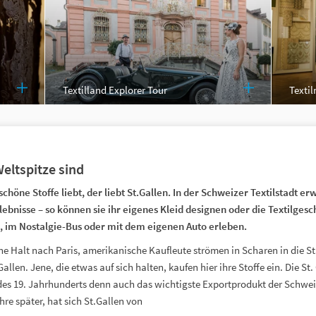
Textilland Explorer Tour
Texti
eltspitze sind
höne Stoffe liebt, der liebt St.Gallen. In der Schweizer Textilstadt e
lebnisse – so können sie ihr eigenes Kleid designen oder die Textilgesch
s, im Nostalgie-Bus oder mit dem eigenen Auto erleben.
e Halt nach Paris, amerikanische Kaufleute strömen in Scharen in die St
Gallen. Jene, die etwas auf sich halten, kaufen hier ihre Stoffe ein. Die St.
des 19. Jahrhunderts denn auch das wichtigste Exportprodukt der Schwei
re später, hat sich St.Gallen von