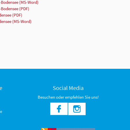
n-Bodensee (MS-Word)
n-Bodensee (PDF)
densee (PDF)
odensee (MS-Word)
e
Social Media
Besuchen oder empfehlen Sie uns!
e