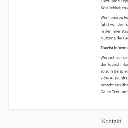
«Textilland Exp
Köstlichkeiten 
Wer lieber zu Fu
führt von der T
in der Innensta
Nutzung der G
Tourist Informa
Wer sich vor se
der Tourist Inf
so zum Beispiel
– der Auskunft
besteht aus übe
Galler Textilun
Kontakt