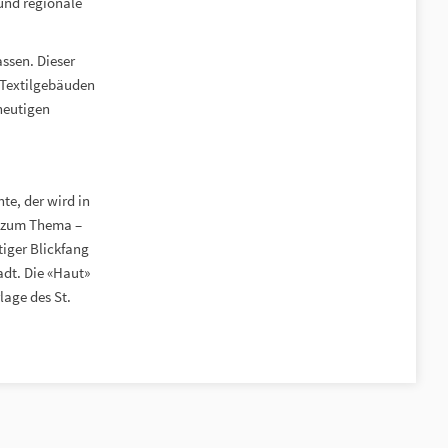
 und regionale
assen. Dieser
n Textilgebäuden
heutigen
te, der wird in
rs zum Thema –
tiger Blickfang
adt. Die «Haut»
lage des St.