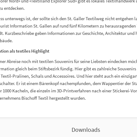
lorer Nord» und «Textilland Explorer Süd» gibt es lokales Textilhandwerk
zu entdecken.
ss unterwegs ist, der sollte sich den St. Galler Textilweg nicht entgehen l
ourist Information St. Gallen auf rund fünf Kilometern zu herausragende
dt. Kurzbeschriebe geben Informationen zur Geschichte, Architektur und 
ebäude.
tion als textiles Highlight
iner Abreise noch mit textilen Souvenirs für seine Liebsten eindecken möch
ormation gleich beim Stiftsbezirk fündig. Hier gibt es zahlreiche Souveni
 Textil-Pralinen, Schals und Accessoires. Und hier steht auch ein einzigar
sschalter. Er ist einem Bärenkopf nachempfunden, dem Wappentier der St
r 1000 Kacheln, die einzeln im 3D-Printverfahren nach einer Stickerei-Vor
ternehmens Bischoff Textil hergestellt wurden.
Downloads