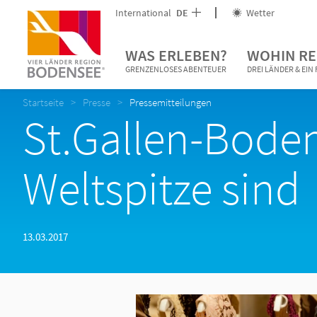
International
DE
Wetter
WAS ERLEBEN?
WOHIN RE
GRENZENLOSES ABENTEUER
DREI LÄNDER & EI
Startseite
Presse
Pressemitteilungen
St.Gallen-Boden
Weltspitze sind
13.03.2017