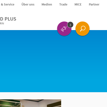
o & Service
Über uns
Medien
Trade
MICE
Partner
D PLUS
ERIN
3