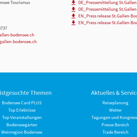
ensee Tourismus
DE_Pressemitteilung St.Galle
DE_Pressemitteilung St.Galle
EN_Press release St.Gallen-Bo
EN_Press release St.Gallen-B
3737
allen-bodensee.ch
t.gallen-bodensee.ch
istgesuchte Themen
Aktuelles & Servic
Bodensee Card PLUS
Reiseplanung
Top Erlebnisse
Wetter
Top Veranstaltungen
Tagungen und Kongress
Bodenseegärten
Presse Bereich
Weinregion Bodensee
Trade Bereich