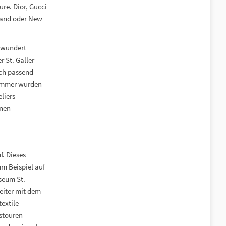
re. Dior, Gucci
land oder New
bewundert
 St. Galler
sch passend
Zimmer wurden
liers
nnen
f. Dieses
m Beispiel auf
useum St.
eiter mit dem
textile
stouren