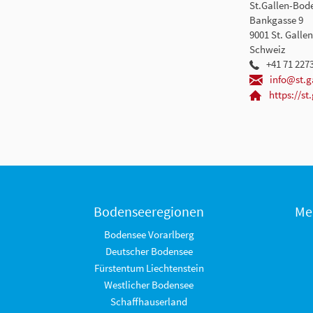
St.Gallen-Bod
Bankgasse 9
9001 St. Gallen
Schweiz
+41 71 227
info@st.g
https://s
Bodenseeregionen
Me
Bodensee Vorarlberg
Deutscher Bodensee
Fürstentum Liechtenstein
Westlicher Bodensee
Schaffhauserland