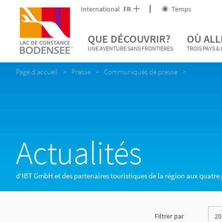
International
FR
Temps
QUE DÉCOUVRIR?
OÙ ALL
UNE AVENTURE SANS FRONTIÈRES
TROIS PAYS &
Page d'accueil
Presse
Communiqués de presse
Actualités
d'IBT GmbH et des partenaires touristiques de la région aux quatre
Filtrer par