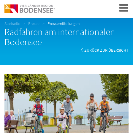
Navigation
Startseite
Presse
Pressemitteilungen
Radfahren am internationalen
Bodensee
ZURÜCK ZUR ÜBERSICHT