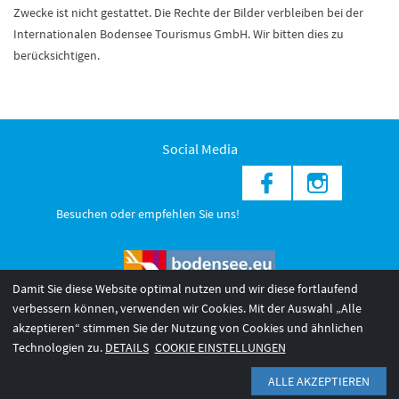
Zwecke ist nicht gestattet. Die Rechte der Bilder verbleiben bei der
Internationalen Bodensee Tourismus GmbH. Wir bitten dies zu
berücksichtigen.
Social Media
Besuchen oder empfehlen Sie uns!
Damit Sie diese Website optimal nutzen und wir diese fortlaufend
verbessern können, verwenden wir Cookies. Mit der Auswahl „Alle
akzeptieren“ stimmen Sie der Nutzung von Cookies und ähnlichen
© 2026 Internationale Bodensee Tourismus GmbH
3
Technologien zu.
DETAILS
COOKIE EINSTELLUNGEN
AGB 2025/26
Impressum
Barrierefreiheit
ALLE AKZEPTIEREN
Datenschutzerklärung