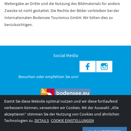
Weitergabe an Dritte und die Nutzung des Bildmaterials für andere
Zwecke ist nicht gestattet. Die Rechte der Bilder verbleiben bei der
Internationalen Bodensee Tourismus GmbH. Wir bitten dies zu
berücksichtigen.
Social Media
Besuchen oder empfehlen Sie uns!
Damit Sie diese Website optimal nutzen und wir diese fortlaufend
verbessern können, verwenden wir Cookies. Mit der Auswahl „Alle
akzeptieren“ stimmen Sie der Nutzung von Cookies und ähnlichen
© 2026 Internationale Bodensee Tourismus GmbH
3
Technologien zu.
DETAILS
COOKIE EINSTELLUNGEN
AGB 2025/26
Impressum
Barrierefreiheit