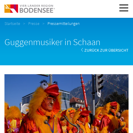
Navigation
Startseite
Presse
Pressemitteilungen
Guggenmusiker in Schaan
ZURÜCK ZUR ÜBERSICHT