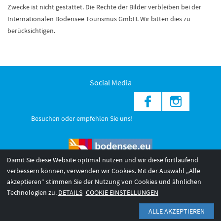
Zwecke ist nicht gestattet. Die Rechte der Bilder verbleiben bei der
Internationalen Bodensee Tourismus GmbH. Wir bitten dies zu
berücksichtigen.
Social Media
Besuchen oder empfehlen Sie uns!
Damit Sie diese Website optimal nutzen und wir diese fortlaufend
verbessern können, verwenden wir Cookies. Mit der Auswahl „Alle
akzeptieren“ stimmen Sie der Nutzung von Cookies und ähnlichen
© 2026 Internationale Bodensee Tourismus GmbH
3
Technologien zu.
DETAILS
COOKIE EINSTELLUNGEN
AGB 2025/26
Impressum
Barrierefreiheit
ALLE AKZEPTIEREN
Datenschutzerklärung