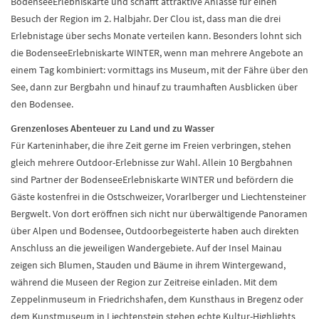
BodenseeErlebniskarte und schafft attraktive Anlässe für einen
Besuch der Region im 2. Halbjahr. Der Clou ist, dass man die drei
Erlebnistage über sechs Monate verteilen kann. Besonders lohnt sich
die BodenseeErlebniskarte WINTER, wenn man mehrere Angebote an
einem Tag kombiniert: vormittags ins Museum, mit der Fähre über den
See, dann zur Bergbahn und hinauf zu traumhaften Ausblicken über
den Bodensee.
Grenzenloses Abenteuer zu Land und zu Wasser
Für Karteninhaber, die ihre Zeit gerne im Freien verbringen, stehen
gleich mehrere Outdoor-Erlebnisse zur Wahl. Allein 10 Bergbahnen
sind Partner der BodenseeErlebniskarte WINTER und befördern die
Gäste kostenfrei in die Ostschweizer, Vorarlberger und Liechtensteiner
Bergwelt. Von dort eröffnen sich nicht nur überwältigende Panoramen
über Alpen und Bodensee, Outdoorbegeisterte haben auch direkten
Anschluss an die jeweiligen Wandergebiete. Auf der Insel Mainau
zeigen sich Blumen, Stauden und Bäume in ihrem Wintergewand,
während die Museen der Region zur Zeitreise einladen. Mit dem
Zeppelinmuseum in Friedrichshafen, dem Kunsthaus in Bregenz oder
dem Kunstmuseum in Liechtenstein stehen echte Kultur-Highlights