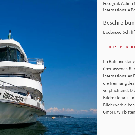
Fotograf: Achim
Internationale 
Beschreibun
Bodensee-Schifff
JETZT BILD H
Im Rahmen der vo
überlassenen Bil
internationalen 
die Nennung des j
verpflichtend. D
Bildmaterials für
Bilder verbleibe
GmbH. Wir bitten