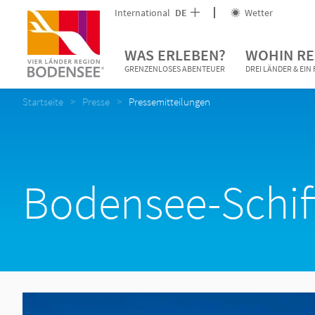
International
DE
Wetter
WAS ERLEBEN?
WOHIN RE
GRENZENLOSES ABENTEUER
DREI LÄNDER & EI
Startseite
Presse
Pressemitteilungen
Bodensee-Schiff