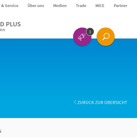
o & Service
Über uns
Medien
Trade
MICE
Partner
D PLUS
ERIN
3
ZURÜCK ZUR ÜBERSICHT
s