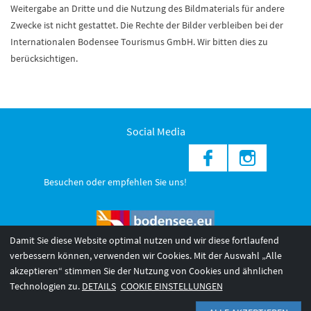
Weitergabe an Dritte und die Nutzung des Bildmaterials für andere
Zwecke ist nicht gestattet. Die Rechte der Bilder verbleiben bei der
Internationalen Bodensee Tourismus GmbH. Wir bitten dies zu
berücksichtigen.
Social Media
Besuchen oder empfehlen Sie uns!
Damit Sie diese Website optimal nutzen und wir diese fortlaufend
verbessern können, verwenden wir Cookies. Mit der Auswahl „Alle
akzeptieren“ stimmen Sie der Nutzung von Cookies und ähnlichen
© 2026 Internationale Bodensee Tourismus GmbH
3
Technologien zu.
DETAILS
COOKIE EINSTELLUNGEN
AGB 2025/26
Impressum
Barrierefreiheit