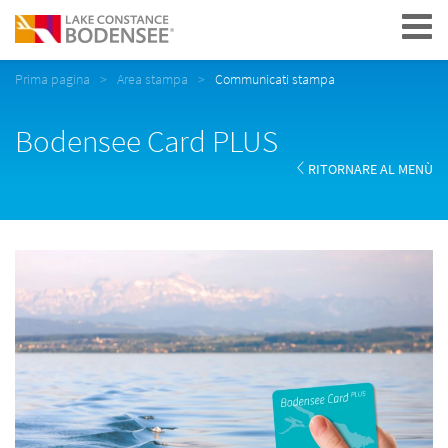
Navigation
Prima pagina
Area stampa
Communicati stampa
Bodensee Card PLUS
RITORNARE AL MENÙ