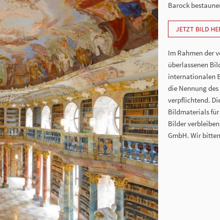
Barock bestaunen
JETZT BILD H
Im Rahmen der vo
überlassenen Bil
internationalen 
die Nennung des j
verpflichtend. D
Bildmaterials für
Bilder verbleibe
GmbH. Wir bitten