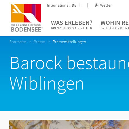
International
DE
Wetter
WAS ERLEBEN?
WOHIN RE
GRENZENLOSES ABENTEUER
DREI LÄNDER & EI
Startseite
Presse
Pressemitteilungen
Barock bestaune
Wiblingen