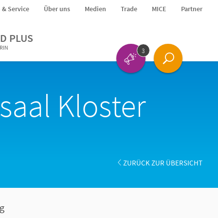
o & Service
Über uns
Medien
Trade
MICE
Partner
D PLUS
ERIN
3
saal Kloster
ZURÜCK ZUR ÜBERSICHT
g