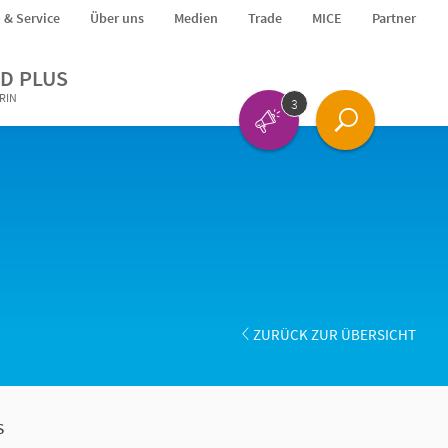
o & Service
Über uns
Medien
Trade
MICE
Partner
D PLUS
ERIN
3
ZURÜCK ZUR ÜBERSICHT
s