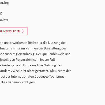
enzing
g
alets
ERUNTERLADEN
n uns erworbenen Rechte ist die Nutzung des
dmaterials nur im Rahmen der Darstellung der
Bodenseeregion zulässig. Der Quellenhinweis und
eweiligen Fotografen ist in jedem Fall
ie Weitergabe an Dritte und die Nutzung des
 andere Zwecke ist nicht gestattet. Die Rechte der
n bei der Internationalen Bodensee Tourismus
 dies zu berücksichtigen.