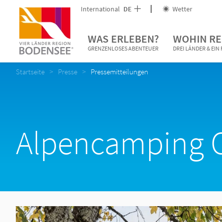
International
DE
Wetter
WAS ERLEBEN?
WOHIN RE
GRENZENLOSES ABENTEUER
DREI LÄNDER & EI
Startseite
Presse
Pressemitteilungen
Alpencamping C