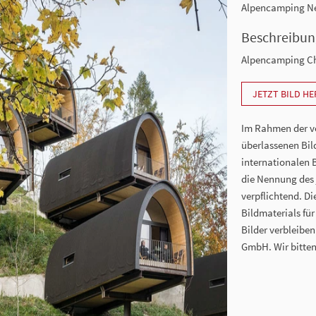
Alpencamping N
Beschreibun
Alpencamping Ch
JETZT BILD H
Im Rahmen der vo
überlassenen Bil
internationalen 
die Nennung des j
verpflichtend. D
Bildmaterials für
Bilder verbleibe
GmbH. Wir bitten