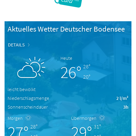
Aktuelles Wetter Deutscher Bodensee
DETAILS
Heute
26°
28°
20°
leicht bewölkt
Niederschlagsmenge
2 l/m²
Sonnenscheindauer
3h
Morgen
Übermorgen
27°
29°
28°
31°