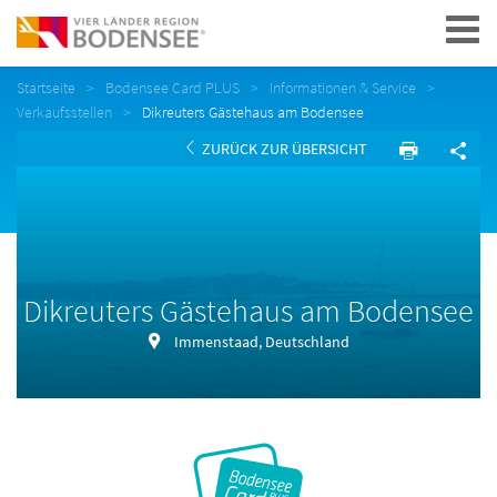
Navigation
Startseite
Bodensee Card PLUS
Informationen & Service
Verkaufsstellen
Dikreuters Gästehaus am Bodensee
ZURÜCK ZUR ÜBERSICHT
Dikreuters Gästehaus am Bodensee
Immenstaad, Deutschland