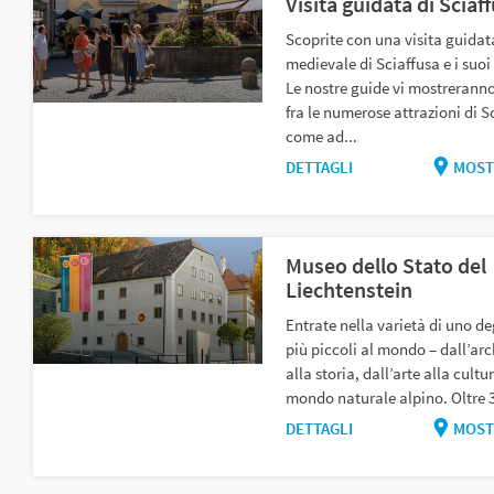
Visita guidata di Sciaf
Scoprite con una visita guidata
medievale di Sciaffusa e i suoi
Le nostre guide vi mostrerann
fra le numerose attrazioni di S
come ad...
DETTAGLI
MOST
Museo dello Stato del
Liechtenstein
Entrate nella varietà di uno deg
più piccoli al mondo – dall’ar
alla storia, dall’arte alla cultur
mondo naturale alpino. Oltre 3
DETTAGLI
MOST