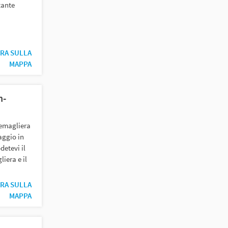
tante
i
RA SULLA
MAPPA
h-
remagliera
aggio in
detevi il
iera e il
RA SULLA
MAPPA