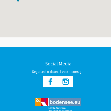
Social Media
Seguiteci o dateci i vostri consigli!