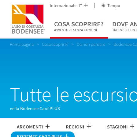
Internazionale
IT
Tempo
COSA SCOPRIRE?
DOVE A
AVVENTURE SENZA CONFINI
TRE PAESI E UN
Prima pagina
Cosa scoprire?
Da non perdere
Bodensee C
Tutte le escursi
nella Bodensee Card PLUS
ARGOMENTI
REGIONI
STAGIONI
BODENEE CARD PLUS