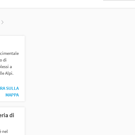
chiave
ascimentale
o di
lessi a
le Alpi.
RA SULLA
MAPPA
ria di
è nel