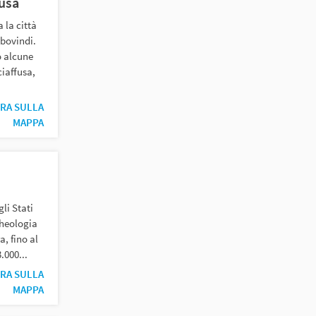
fusa
 la città
 bovindi.
o alcune
ciaffusa,
RA SULLA
MAPPA
li Stati
cheologia
a, fino al
.000...
RA SULLA
MAPPA