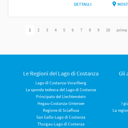
DETTAGLI
MOST
1
2
3
4
5
6
7
8
9
10
prima
Le Regioni del Lago di Costanza
Gli
Lago di Costanza-Vorarlberg
La sponda tedesca del Lago di Costanza
Principato del Liechtenstein
Hegau-Costanza-Untersee
I g
Regione di Sciaffusa
La regio
San Gallo-Lago di Costanza
Thurgau-Lago di Costanza