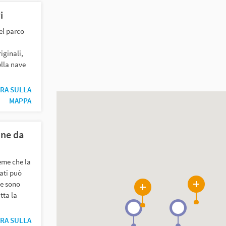
i
del parco
iginali,
lla nave
RA SULLA
MAPPA
ine da
eme che la
rati può
de sono
6
2
tta la
RA SULLA