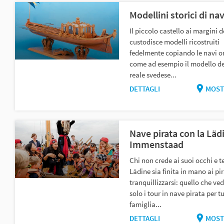
Modellini storici di nav
Il piccolo castello ai margini 
custodisce modelli ricostruiti
fedelmente copiando le navi or
come ad esempio il modello de
reale svedese...
DETTAGLI
MOST
Nave pirata con la Läd
Immenstaad
Chi non crede ai suoi occhi e t
Lädine sia finita in mano ai pi
tranquillizzarsi: quello che ve
solo i tour in nave pirata per tu
famiglia...
DETTAGLI
MOST