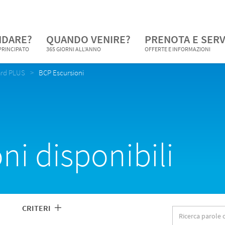
NDARE?
QUANDO VENIRE?
PRENOTA E SERV
 PRINCIPATO
365 GIORNI ALL'ANNO
OFFERTE E INFORMAZIONI
ard PLUS
BCP Escursioni
oni disponibili
CRITERI
Ricerca
parole