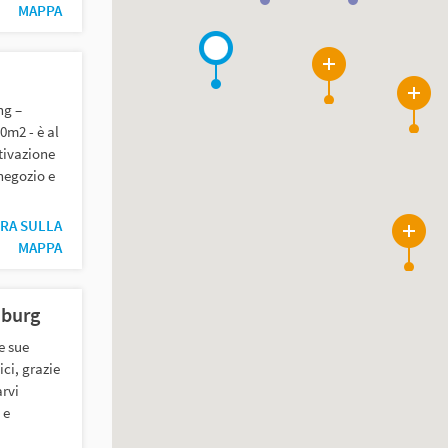
MAPPA
12
12
ng –
0m2 - è al
tivazione
 negozio e
RA SULLA
2
MAPPA
sburg
e sue
ici, grazie
arvi
 e