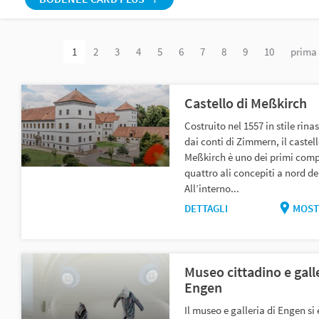
1
2
3
4
5
6
7
8
9
10
prima
Castello di Meßkirch
Costruito nel 1557 in stile rin
dai conti di Zimmern, il castell
Meßkirch è uno dei primi comp
quattro ali concepiti a nord del
All’interno...
DETTAGLI
MOST
Museo cittadino e galle
Engen
Il museo e galleria di Engen si 