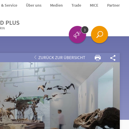
o & Service
Über uns
Medien
Trade
MICE
Partner
D PLUS
ERIN
3
ZURÜCK ZUR ÜBERSICHT