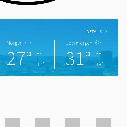
DETAILS
Morgen
Übermorgen
27°
31°
29°
31°
17°
19°