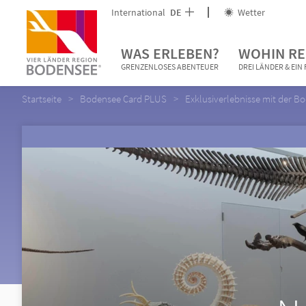
International
DE
Wetter
WAS ERLEBEN?
WOHIN RE
GRENZENLOSES ABENTEUER
DREI LÄNDER & EI
Startseite
Bodensee Card PLUS
Exklusiverlebnisse mit der 