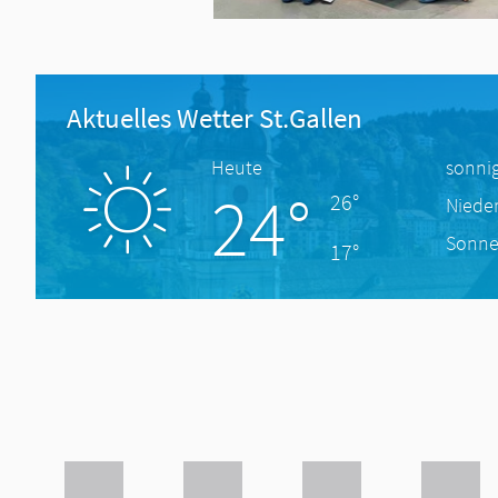
Aktuelles Wetter St.Gallen
Heute
sonni
24°
26°
Niede
Sonne
17°