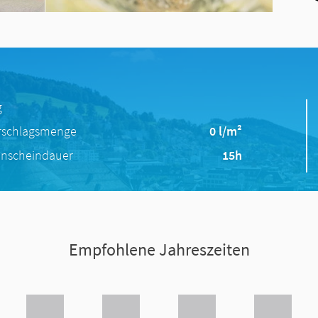
g
rschlagsmenge
0 l/m²
nscheindauer
15h
Empfohlene Jahreszeiten