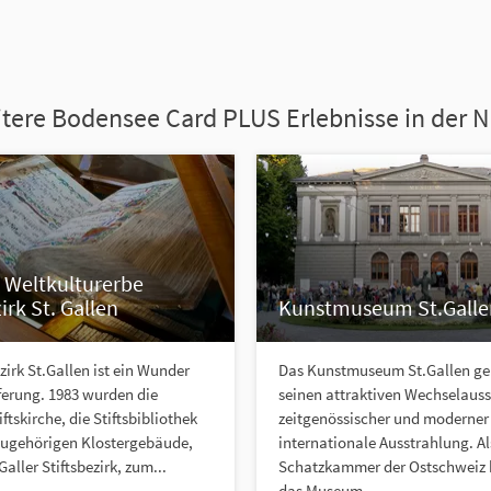
tere Bodensee Card PLUS Erlebnisse in der 
Weltkulturerbe
irk St. Gallen
Kunstmuseum St.Galle
ezirk St.Gallen ist ein Wunder
Das Kunstmuseum St.Gallen ge
ferung. 1983 wurden die
seinen attraktiven Wechselaus
iftskirche, die Stiftsbibliothek
zeitgenössischer und moderner
zugehörigen Klostergebäude,
internationale Ausstrahlung. Al
Galler Stiftsbezirk, zum...
Schatzkammer der Ostschweiz 
das Museum...