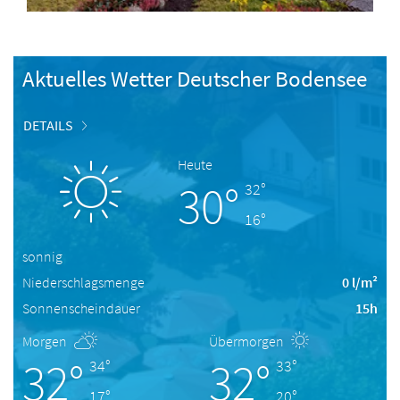
Aktuelles Wetter Deutscher Bodensee
DETAILS
Heute
30°
32°
16°
sonnig
Niederschlagsmenge
0 l/m²
Sonnenscheindauer
15h
Morgen
Übermorgen
32°
32°
34°
33°
17°
20°