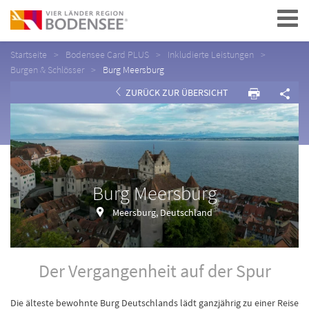
Navigation
Startseite
Bodensee Card PLUS
Inkludierte Leistungen
Burgen & Schlösser
Burg Meersburg
ZURÜCK ZUR ÜBERSICHT
Burg Meersburg
Meersburg, Deutschland
Der Vergangenheit auf der Spur
Die älteste bewohnte Burg Deutschlands lädt ganzjährig zu einer Reise