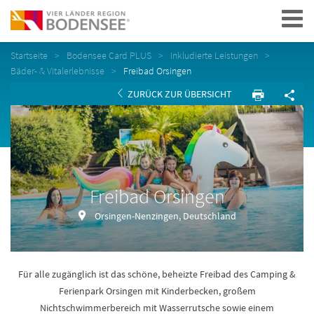
Navigation
Startseite
Bodensee Card PLUS
Inkludierte Leistungen
Bäder- & Vitalerlebnisse
Freibad Orsingen
ZURÜCK ZUR ÜBERSICHT
Freibad Orsingen
Orsingen-Nenzingen, Deutschland
Für alle zugänglich ist das schöne, beheizte Freibad des Camping &
Ferienpark Orsingen mit Kinderbecken, großem
Nichtschwimmerbereich mit Wasserrutsche sowie einem