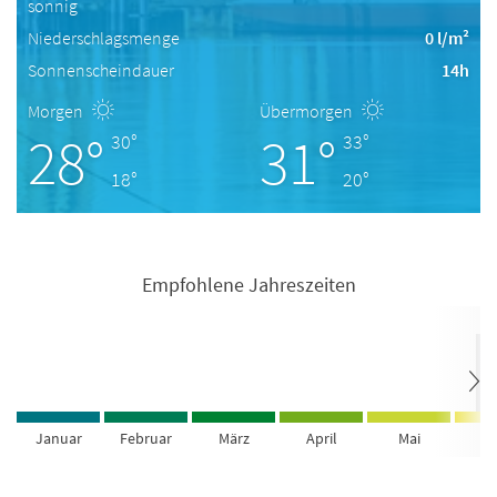
sonnig
Niederschlagsmenge
0 l/m²
Sonnenscheindauer
14h
Morgen
Übermorgen
28°
31°
30°
33°
18°
20°
Empfohlene Jahreszeiten
Januar
Februar
März
April
Mai
Ju