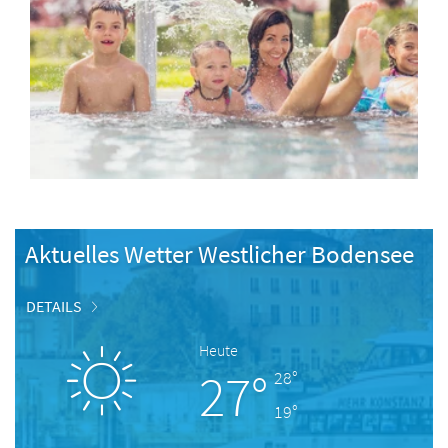
Aktuelles Wetter Westlicher Bodensee
DETAILS
Heute
27°
28°
19°