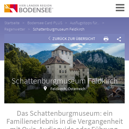
Navigation
Startseite
Bodensee Card PLUS
Ausflugstipps für...
Regenwetter
Schattenburgmuseum Feldkirch
ZURÜCK ZUR ÜBERSICHT
Schattenburgmuseum Feldkirch
Feldkirch, Österreich
Das Schattenburgmuseum: ein
Familienerlebnis in die Vergangenheit