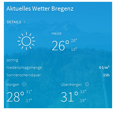
Aktuelles Wetter Bregenz
DETAILS
Heute
26°
28°
18°
sonnig
Niederschlagsmenge
0 l/m²
Sonnenscheindauer
15h
Morgen
Übermorgen
28°
31°
31°
33°
17°
19°