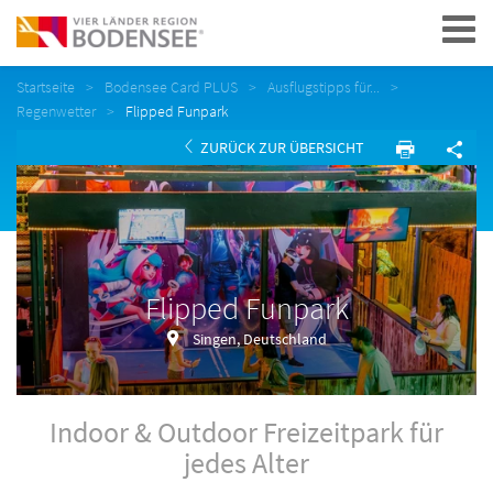
Navigation
Startseite
Bodensee Card PLUS
Ausflugstipps für...
Regenwetter
Flipped Funpark
ZURÜCK ZUR ÜBERSICHT
Flipped Funpark
Singen, Deutschland
Indoor & Outdoor Freizeitpark für
jedes Alter