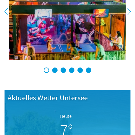
1
2
3
4
5
6
Aktuelles Wetter Untersee
Heute
7°