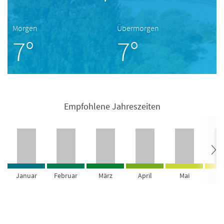
Morgen
Übermorgen
7°
7°
Empfohlene Jahreszeiten
Januar
Februar
März
April
Mai
Ju