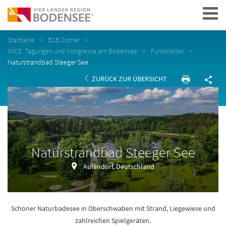
Navigation
Startseite
B2B Corner
MICE: Tagungen und Kongresse am Bodensee
Fundstellen
Naturstrandbad Steeger See
ZURÜCK ZUR ÜBERSICHT
Naturstrandbad Steeger See
Aulendorf, Deutschland
Schöner Naturbadesee in Oberschwaben mit Strand, Liegewiese und
zahlreichen Spielgeräten.