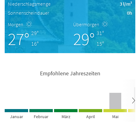
Niederschlagsmenge
3 l/m²
Sonnenscheindauer
0h
Morgen
Übermorgen
27°
29°
29°
31°
16°
15°
Empfohlene Jahreszeiten
Januar
Februar
März
April
Mai
Ju